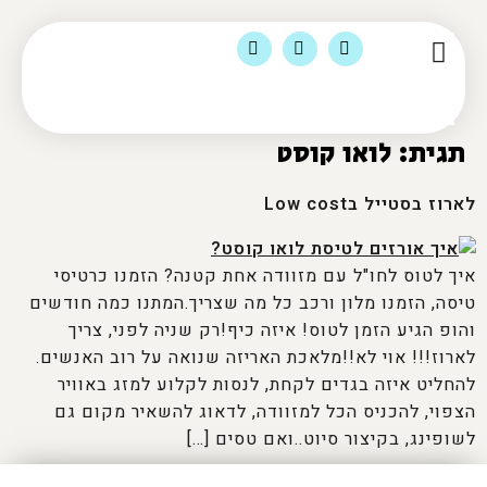
הסיפור שלי
מומלצי לינה
צור קשר
מוצרי טיולים ומדיה
תוכן ועסקים
תגית:
לואו קוסט
לארוז בסטייל בLow cost
איך לטוס לחו"ל עם מזוודה אחת קטנה? הזמנו כרטיסי
טיסה, הזמנו מלון ורכב כל מה שצריך.המתנו כמה חודשים
והופ הגיע הזמן לטוס! איזה כיף!רק שניה לפני, צריך
לארוז!!! אוי לא!!מלאכת האריזה שנואה על רוב האנשים.
להחליט איזה בגדים לקחת, לנסות לקלוע למזג באוויר
הצפוי, להכניס הכל למזוודה, לדאוג להשאיר מקום גם
לשופינג, בקיצור סיוט..ואם טסים […]