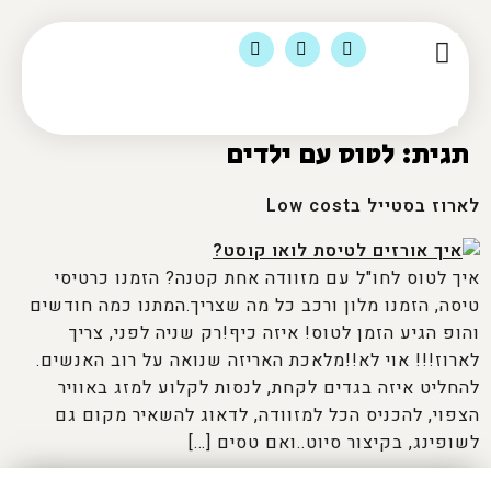
הסיפור שלי
מומלצי לינה
צור קשר
מוצרי טיולים ומדיה
תוכן ועסקים
תגית:
לטוס עם ילדים
לארוז בסטייל בLow cost
איך לטוס לחו"ל עם מזוודה אחת קטנה? הזמנו כרטיסי
טיסה, הזמנו מלון ורכב כל מה שצריך.המתנו כמה חודשים
והופ הגיע הזמן לטוס! איזה כיף!רק שניה לפני, צריך
לארוז!!! אוי לא!!מלאכת האריזה שנואה על רוב האנשים.
להחליט איזה בגדים לקחת, לנסות לקלוע למזג באוויר
הצפוי, להכניס הכל למזוודה, לדאוג להשאיר מקום גם
לשופינג, בקיצור סיוט..ואם טסים […]