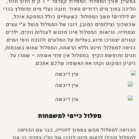
במעיין. אורך המסלול: המסלול קצרצר – 1 ק"מ הלוך חזור,
הליכה בתוך מים רדודים מאוד. חובה נעלי מים ומומלץ בגדי
ים לילדים! משך המסלול: כשעתיים כולל הפסקת אוכל,
שכשכוך וצילומים כמובן. רובו של המסלול מוצל ע"י עצים
וצמחייה. נגישות: המסלול אינו מונגש לעגלות ונכים, ילדים
קטנים יצטרכו סיוע בעליות על הסלעים ולנוכח זרמי המים.
כניסה למסלול: חינם וללא הרשמה, המסלול עמוס בשבתות,
חגים וחופשת הקיץ. במסלול אין פחי אשפה – שמרו על
ניקיון המקום וקחו את האשפה שלכם אתכם.
מסלול כייפי למשפחות
הכניסה למסלול ממש בסמוך לחנייה, כבר עם הכניסה
למסלול תוכלו לראות פינה לזכרו של רס"ן צפריר בר אור