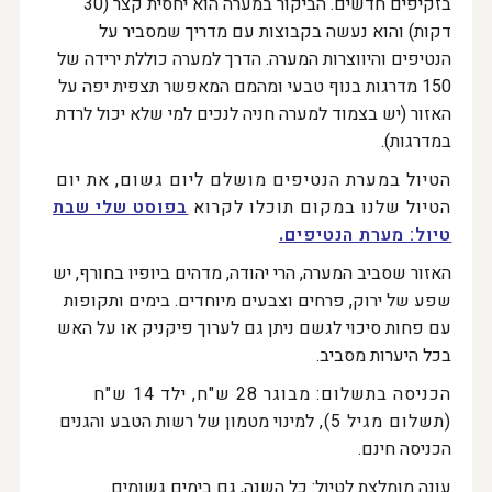
בזקיפים חדשים. הביקור במערה הוא יחסית קצר (30
דקות) והוא נעשה בקבוצות עם מדריך שמסביר על
הנטיפים והיווצרות המערה. הדרך למערה כוללת ירידה של
150 מדרגות בנוף טבעי ומהמם המאפשר תצפית יפה על
האזור (יש בצמוד למערה חניה לנכים למי שלא יכול לרדת
במדרגות).
הטיול במערת הנטיפים מושלם ליום גשום, את יום
הטיול שלנו במקום תוכלו לקרוא
בפוסט שלי שבת
טיול: מערת הנטיפים
.
האזור שסביב המערה, הרי יהודה, מדהים ביופיו בחורף, יש
שפע של ירוק, פרחים וצבעים מיוחדים. בימים ותקופות
עם פחות סיכוי לגשם ניתן גם לערוך פיקניק או על האש
בכל היערות מסביב.
הכניסה בתשלום: מבוגר 28 ש"ח, ילד 14 ש"ח
(תשלום מגיל 5),
למינוי מטמון של רשות הטבע והגנים
הכניסה חינם.
עונה מומלצת לטיול: כל השנה, גם בימים גשומים.