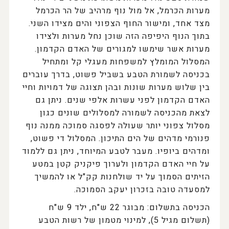
מערות הכרמל, אל מול נוף מרהיב של הר הכרמל
מצד אחד, ומישור החוף הצפוני והים מצידו השני.
בתוך הנוף היפיפה הזה שוכן נחל מערות ולצידו
מערות אשר שימשו למגורים של האדם הקדמון.
המסלול המומלץ למשפחות מעגלי קל ומתחיל
בכניסה לשמורת הטבע בשביל פשוט, בדרך עוברים
בין שלוש מערות שונות ובהן תצוגה של דמויות וחיי
האדם הקדמון לפני עשרות אלפי שנים. ניתן גם
לצאת מהכניסה לשמורה למסלולים שונים כגון
מסלול צפוני יותר שעולה לפסגה סמוכה ממנה נוף
פנורמי מדהים של הים התיכון. המסלול די פשוט,
ומדהים ביופיו. מעבר לטבע המיוחד, ניתן גם ללמוד
על חיי האדם הקדמון ולערוך פיקניק קטן במטע
הזיתים הסמוך על יד שולחנות קק"ל או להמשיך
למסעדה טובה בזכרון יעקב הסמוכה.
הכניסה בתשלום: מבוגר 22 ש"ח, ילד 9 ש"ח
(תשלום מגיל 5), למינוי מטמון של רשות הטבע