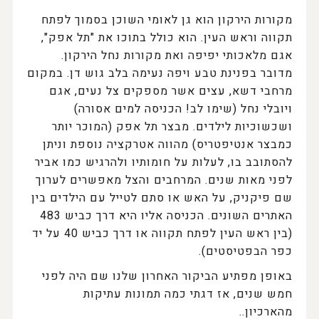
מקורות הירקון הוא גן לאומי השוכן בסמוך לפתח
תקווה וראש העין. הוא כולל בתוכו את "תל אפק",
אגם מלאכותי יפיפה ואת מקורות נחל הירקון.
מדובר בפנינת טבע ויפה נעימה בלב גוש דן. במקום
מרחבי דשא, עצים אשר מספקים צל נעים, אגם
ויובלי נחל (שימו לב! הכניסה למים אסורה)
ושכשוכיות לילדים. מבצר תל אפק (המוכר יותר
כמבצר אנטיפטריס) מהווה אטרקציה נוספת וניתן
להסתובב בו, לעלות על חומותיו ולהרגיש כמו אביר
לפני מאות שנים. המרחבים והצל מאפשרים לערוך
שם פיקניק, על האש או סתם לטייל עם הילדים בין
האתרים השונים. הכניסה אליו היא דרך כביש 483
(בין ראש העין לפתח תקווה או דרך כביש 40 על יד
כפר הבפטיסטים).
באופן מפתיע הביקור האחרון שלנו שם היה לפני
חמש שנים, אז דגתי כמה תמונות עתיקות
מהארכיון..