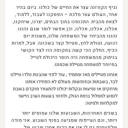
נגיף הקורונה עצר את החיים של כולנו. ביום בהיר
אחד, העולם עצר מלכת – הפסקנו לעבוד, ללמוד,
לצאת מהבית. התכנסנו בתוך הבתים, יצרנו, שיחקנו,
אכלנו, אכלנו, אכלנו, וכן אפשר לומר שגם נהננו.
נהננו מהביחד של המשפחה שלנו, משגרת יום
רגועה, נטולת לחץ, מטיול קצר בשכונה. אבל, למרות
הכיף, החלק הכי קשה בתקופה הזו לצד הקושי
בניתוק מהמשפחה היה חוסר היכולת לטייל.
במיוחד
למשפחה מטיילת שכמונו.
אנחנו מטיילים מאז ומתמיד , עוד לפני שהבנות נולדו טיילנו
לבד, בשבתות ובחופשות. מעולם לא הפחידו אותנו
מרחקים או נסיעות ובקלות יכולנו להתעורר מוקדם בשבת
לנסוע למסלול ברמת הגולן, ולחזור בשעות הערב היישר
למקלחות ולמיטה.
בשנים האחרונות, השבועות שלנו עמוסים יותר
ויותר, וגם העייפות שמגיעה בסוף השבוע. אני מודה
שלפעמים גם לי אין את הכוח אחרי שבוע של