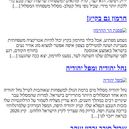
ירוק ויפיפה. הוא קצר, קליל ומתאים למשפחות שרוצות קצת טבע בלי
ללכת יותר מידי. שביל נופי נחל קטלב- מסלול משפחתי המסלול […]
חרמון גם בקיץ!
נשמע מפתיע, אבל בילוי בחרמון בקיץ יכול להיות אטרקציה משפחתית
מעניינת ושונה למטיילים בצפון איפה אפשר למצוא מזג אוויר נעים
בישראל באמצע אוגוסט? בחורף הקודם, רגע
לפני שהעולם שלנו השתנה לעד, נסענו לחרמון, יצא ככה שהגענו […]
נחל יהודיה ומפל יהודיה
נחל יהודיה מסלול מים ברמת הגולן למשפחות שאוהבות לטייל נחל יהודיה
הוא אחד המסלולים היותר מתויירים בישראל. למרות שהמסלול עבר
שינויים רבים במהלך השנים, הוא עדיין מצליח לשמור על הרלוונטיות שלו
בזכות הטבע הנפלא שלו: קניון יהודיה היפה, המפל המרהיב שלמרגלותיו
בריכה צוננת ויפה. בדיוק מה שצריך לקיץ הישראל הלוהט. קיץ 2020
כנראה ייזכר לנו […]
שביל סובב זכרון יעקב