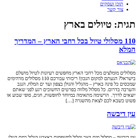
תוכן ועסקים
צור קשר
תגית:
טיולים בארץ
110 מסלולי טיול בכל רחבי הארץ – המדריך
המלא
מסלולים מומלצים מכל רחבי הארץ מחפשים רעיונות לטיול מושלם
בישראל? הגעתם למקום הנכון! ריכזתי עבורכם 110 מסלולים מדהימים
שמכסים כל פינה בארץ – מהגליל והגולן בצפון ועד ים המלח, הנגב
והערבה בדרום. כל מסלול מלווה בפרטים החשובים רגע לפני שאתם
יוצאים לדרך. הרשימה מתאימה במיוחד לחופשות, חגים, סופי שבוע או
פשוט כשבא לכם לצאת מהשגרה […]
עין דיבשה
עין דיבשה – מסלול מים קצר וקליל למשפחות באצבע הגליל רמת הגולן