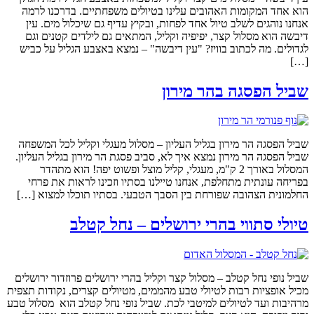
הוא אחד המקומות האהובים עלינו בטיולים משפחתיים. בדרכנו לרמה
אנחנו נוהגים לשלב טיול אחד לפחות, ובקיץ עדיף גם שיכלול מים. עין
דיבשה הוא מסלול קצר, יפיפיה וקליל, המתאים גם לילדים קטנים וגם
לגדולים. מה לכתוב בוויז? "עין דיבשה" – נמצא באצבע הגליל על כביש
[…]
שביל הפסגה בהר מירון
שביל הפסגה הר מירון בגליל העליון – מסלול מעגלי וקליל לכל המשפחה
שביל הפסגה הר מירון נמצא איך לא, סביב פסגת הר מירון בגליל העליון.
המסלול באורך 2 ק"מ, מעגלי, קליל מוצל ופשוט יפה! הוא מתהדר
בפריחה עונתית מתחלפת, אנחנו טיילנו בסתיו וזכינו לראות את פרחי
החלמונית הצהובה שפורחת בין הסבך הטבעי. בסתיו תוכלו למצוא […]
טיולי סתווי בהרי ירושלים – נחל קטלב
שביל נופי נחל קטלב – מסלול קצר וקליל בהרי ירושלים פרוזדור ירושלים
מכיל אופציות רבות לטיולי טבע מהממים, מטיולים קצרים, נקודות תצפית
מרהיבות ועד לטיולים למיטבי לכת. שביל נופי נחל קטלב הוא מסלול טבע