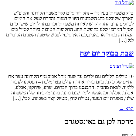
טיול משפחתי בעין גדי – נחל דוד סיום סגר משבר הקורונה והסופ"ש
הארוך שקיבלנו בחג השבועות היוו הזדמנות נהדרת לנצל את הימים
לטיולים.ערב החג הוקדש לאירוח משפחתי וכך נבחר לו יום שישי כיום
הטיול המרכזי שלנו בחופשת החג. התקופות הטובות ביותר לטייל בים
המלח הן בסתיו או באביב,ככה אין סיכוי לפגוש שיטפון וקטנים הסיכויים
לגל […]
שבת בבוקר יום יפה
10 טיולים קלילים עם ילדים עד שעה מתל אביב נגיף הקורונה עצר את
החיים של כולנו. ביום בהיר אחד, העולם עצר מלכת – הפסקנו לעבוד,
ללמוד, לצאת מהבית. התכנסנו בתוך הבתים, יצרנו, שיחקנו, אכלנו,
אכלנו, אכלנו, וכן אפשר לומר שגם נהננו. נהננו מהביחד של המשפחה
שלנו, משגרת יום רגועה, נטולת לחץ, מטיול קצר בשכונה. אבל, […]
הבא
←
מחכה לכן גם באינסטגרם
קטגוריות