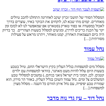
המסלול הסודי של תושבי זכרון יעקב לאחרונה התחלנו לחבב טיולים
מאוחרים. קמים מתי שבא לנו, לוקחים את הבוקר באיזי, עוצרים בדרך
לאכול במסעדה או בפוד טארק (סטארט אפ שמאפשר לנו לא לבזבז זמן
יקר על הכנת כריכים לדרך), ומגיעים למסלול בשעות הצהריים. כך בדיוק
היה ביום העצמאות האחרון, קמנו מאוחר, ויתרנו מראש על פעילות
מסורתית […]
נחל עמוד
מסלול מים למשפחות בגליל העליון בקיץ הישראלי החם, טיול בטבע
בשעות היום עלול להיות מעט מאתגר, בוודאי למשפחות עם ילדים
קטנים. לכן, המוני בית ישראל (ואני בניהם..) נמשכים למסלולי טבע
המשלבים צל ומים. נחל עמוד השוכן בגליל העליון, באזור הר מירון, הוא
שמורת טבע יפיפייה, עם נחל איתן הזורם כל השנה – מסלול מצוין
למשפחות […]
נחל דוד – עין גדי נוה מדבר